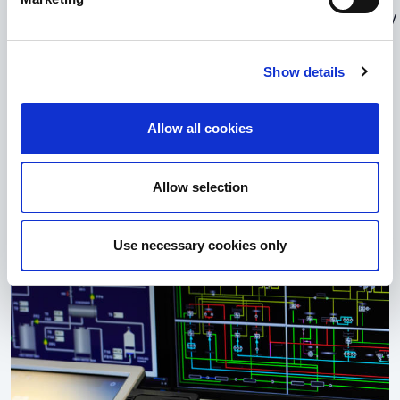
intervención manual, acelerar la entrega de proyectos y
aún así garantizar que las redes de nuestros clientes
funcionen con un rendimiento óptimo.
Show details
Con nuestras capacidades de automatización, los
Allow all cookies
clientes pueden disfrutar de una mayor fiabilidad,
seguridad y agilidad de la red.
Allow selection
Contáctenos
Ver Servicios
Use necessary cookies only