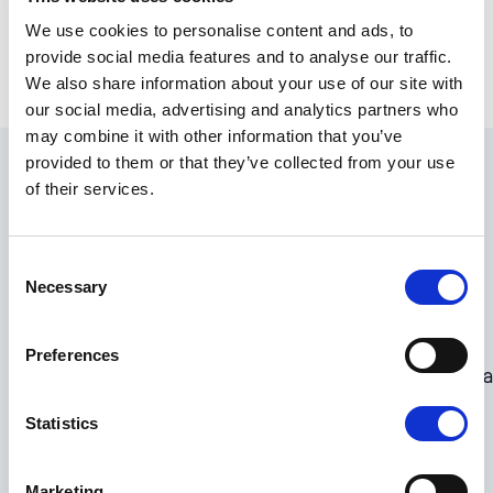
Contáctenos
Ver Servicios
We use cookies to personalise content and ads, to
provide social media features and to analyse our traffic.
We also share information about your use of our site with
our social media, advertising and analytics partners who
may combine it with other information that you’ve
provided to them or that they’ve collected from your use
of their services.
Automatización
Consent
Necessary
Selection
El Centro de Excelencia de Automatización de
Connect44 opera en todo el grupo, desarrollando
tecnología de automatización avanzada que genera
Preferences
información que antes no se podía lograr y mejorando la
eficiencia y la calidad de nuestros servicios operativos
Statistics
y de entrega.
Marketing
Al automatizar los procesos clave, podemos reducir la