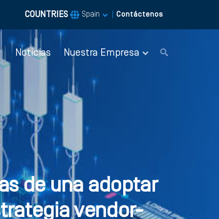
COUNTRIES
|
Spain
Contáctenos
Noticias
Nuestra Empresa
as de una adoptar
trategia vendor-